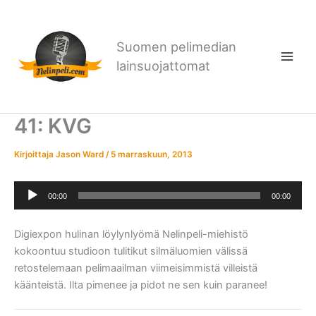
Siirry
sisältöön
Suomen pelimedian
lainsuojattomat
41: KVG
Kirjoittaja
Jason Ward
/
5 marraskuun, 2013
Äänitoistin
00:00
00:00
Digiexpon hulinan löylynlyömä Nelinpeli-miehistö
kokoontuu studioon tulitikut silmäluomien välissä
retostelemaan pelimaailman viimeisimmistä villeistä
käänteistä. Ilta pimenee ja pidot ne sen kuin paranee!