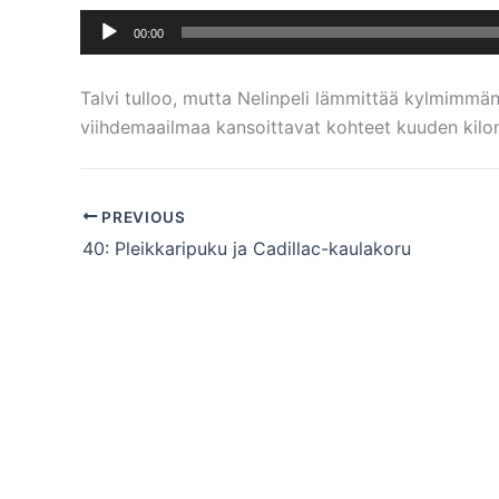
Äänitoistin
00:00
Talvi tulloo, mutta Nelinpeli lämmittää kylmimmän
viihdemaailmaa kansoittavat kohteet kuuden kilo
PREVIOUS
40: Pleikkaripuku ja Cadillac-kaulakoru