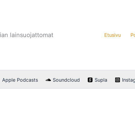
an lainsuojattomat
Etusivu
P
Apple Podcasts
Soundcloud
Supla
Insta