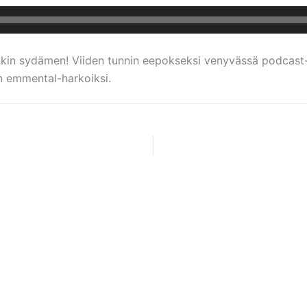
kin sydämen! Viiden tunnin eepokseksi venyvässä podcast-tul
n emmental-harkoiksi.