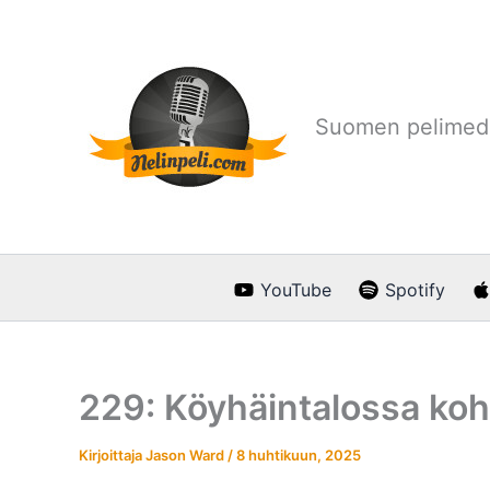
Siirry
sisältöön
Suomen pelimedi
YouTube
Spotify
229: Köyhäintalossa ko
Kirjoittaja
Jason Ward
/
8 huhtikuun, 2025