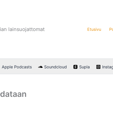
an lainsuojattomat
Etusivu
P
Apple Podcasts
Soundcloud
Supla
Insta
hdataan