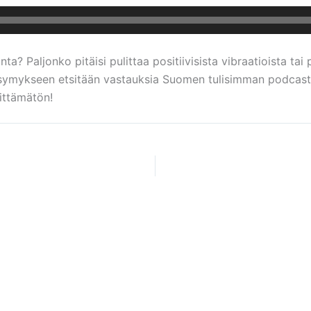
ta? Paljonko pitäisi pulittaa positiivisista vibraatioista 
ysymykseen etsitään vastauksia Suomen tulisimman podcast
ittämätön!