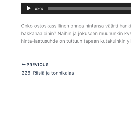
Äänitoistin
00:00
Onko ostoskassillinen onnea hintansa väärti hankin
bakkanaaleihin? Näihin ja jokuseen muuhunkin k
hinta-laatusuhde on tuttuun tapaan kutakuinkin yl
PREVIOUS
228: Riisiä ja tonnikalaa