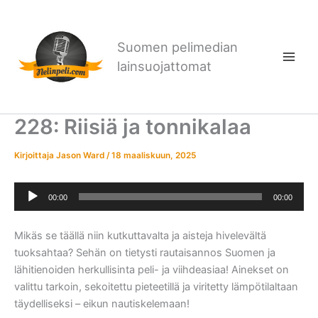
Siirry
sisältöön
Suomen pelimedian
lainsuojattomat
228: Riisiä ja tonnikalaa
Kirjoittaja
Jason Ward
/
18 maaliskuun, 2025
Äänitoistin
00:00
00:00
Mikäs se täällä niin kutkuttavalta ja aisteja hivelevältä
tuoksahtaa? Sehän on tietysti rautaisannos Suomen ja
lähitienoiden herkullisinta peli- ja viihdeasiaa! Ainekset on
valittu tarkoin, sekoitettu pieteetillä ja viritetty lämpötilaltaan
täydelliseksi – eikun nautiskelemaan!