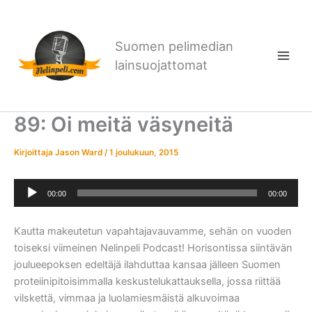
Siirry
sisältöön
Suomen pelimedian
lainsuojattomat
89: Oi meitä väsyneitä
Kirjoittaja
Jason Ward
/
1 joulukuun, 2015
Äänitoistin
00:00
00:00
Kautta makeutetun vapahtajavauvamme, sehän on vuoden
toiseksi viimeinen Nelinpeli Podcast! Horisontissa siintävän
joulueepoksen edeltäjä ilahduttaa kansaa jälleen Suomen
proteiinipitoisimmalla keskustelukattauksella, jossa riittää
vilskettä, vimmaa ja luolamiesmäistä alkuvoimaa