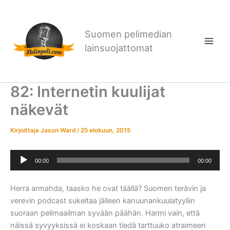
Siirry
sisältöön
Suomen pelimedian
lainsuojattomat
82: Internetin kuulijat
näkevät
Kirjoittaja
Jason Ward
/
25 elokuun, 2015
Äänitoistin
00:00
00:00
Herra armahda, taasko he ovat täällä? Suomen terävin ja
verevin podcast sukeltaa jälleen kanuunankuulatyyliin
suoraan pelimaailman syvään päähän. Harmi vain, että
näissä syvyyksissä ei koskaan tiedä tarttuuko atraimeen