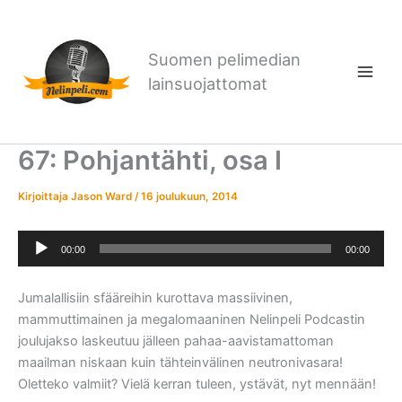
Siirry
sisältöön
Suomen pelimedian
lainsuojattomat
67: Pohjantähti, osa I
Kirjoittaja
Jason Ward
/
16 joulukuun, 2014
Äänitoistin
00:00
00:00
Jumalallisiin sfääreihin kurottava massiivinen,
mammuttimainen ja megalomaaninen Nelinpeli Podcastin
joulujakso laskeutuu jälleen pahaa-aavistamattoman
maailman niskaan kuin tähteinvälinen neutronivasara!
Oletteko valmiit? Vielä kerran tuleen, ystävät, nyt mennään!