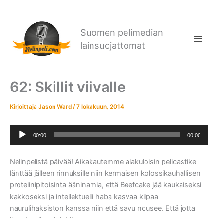
Siirry
sisältöön
Suomen pelimedian
lainsuojattomat
62: Skillit viivalle
Kirjoittaja
Jason Ward
/
7 lokakuun, 2014
Äänitoistin
00:00
00:00
Nelinpelistä päivää! Aikakautemme alakuloisin pelicastike
länttää jälleen rinnuksille niin kermaisen kolossikauhallisen
proteiinipitoisinta ääninamia, että Beefcake jää kaukaiseksi
kakkoseksi ja intellektuelli haba kasvaa kilpaa
naurulihaksiston kanssa niin että savu nousee. Että jotta