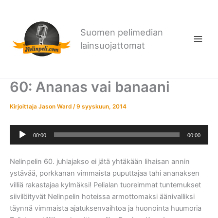
Siirry
sisältöön
Suomen pelimedian
lainsuojattomat
60: Ananas vai banaani
Kirjoittaja
Jason Ward
/
9 syyskuun, 2014
Äänitoistin
00:00
00:00
Nelinpelin 60. juhlajakso ei jätä yhtäkään lihaisan annin
ystävää, porkkanan vimmaista puputtajaa tahi ananaksen
villiä rakastajaa kylmäksi! Pelialan tuoreimmat tuntemukset
siivilöityvät Nelinpelin hoteissa armottomaksi äänivalliksi
täynnä vimmaista ajatuksenvaihtoa ja huonointa huumoria