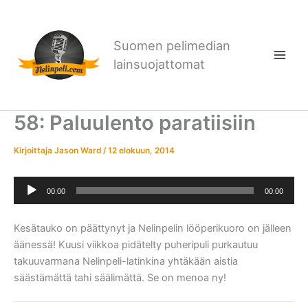
Siirry
sisältöön
Suomen pelimedian
lainsuojattomat
58: Paluulento paratiisiin
Kirjoittaja
Jason Ward
/
12 elokuun, 2014
Äänitoistin
00:00
00:00
Kesätauko on päättynyt ja Nelinpelin lööperikuoro on jälleen
äänessä! Kuusi viikkoa pidätelty puheripuli purkautuu
takuuvarmana Nelinpeli-latinkina yhtäkään aistia
säästämättä tahi säälimättä. Se on menoa ny!