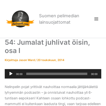
Siirry
sisältöön
Suomen pelimedian
lainsuojattomat
54: Jumalat juhlivat öisin,
osa I
Kirjoittaja
Jason Ward
/
20 toukokuun, 2014
Äänitoistin
00:00
00:00
Nelinpelin pojat yrittivät nauhoittaa normaalia jättijärkälettä
lyhyemmän podcastin – ja onnistuivat nauhoittaa yli 6-
tuntisen eepoksen! Kahteen osaan lohkottu podcast-
mammutti ei kuitenkaan laadusta tingi, vaan tarjoaa edelleen