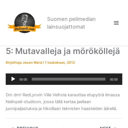
Siirry
sisältöön
Suomen pelimedian
lainsuojattomat
5: Mutavalleja ja mörököllejä
Kirjoittaja
Jason Ward
/
1 toukokuun, 2012
Äänitoistin
00:00
00:00
Drn drn! RedLynxin Ville Veihola karauttaa etupyörä ilmassa
Nelinpeli-studioon, jossa tällä kertaa jaellaan
juonipaljastuksia ja hikoillaan teknisten haasteiden äärellä.