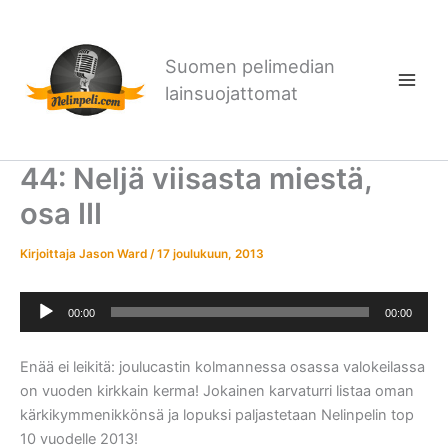
Siirry
sisältöön
Suomen pelimedian
lainsuojattomat
44: Neljä viisasta miestä,
osa III
Kirjoittaja
Jason Ward
/
17 joulukuun, 2013
Äänitoistin
00:00
00:00
Enää ei leikitä: joulucastin kolmannessa osassa valokeilassa
on vuoden kirkkain kerma! Jokainen karvaturri listaa oman
kärkikymmenikkönsä ja lopuksi paljastetaan Nelinpelin top
10 vuodelle 2013!