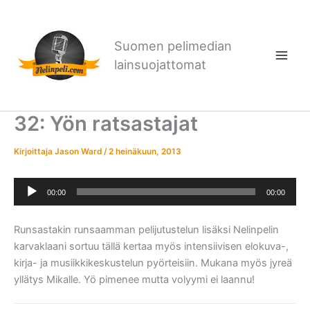
Siirry
sisältöön
Suomen pelimedian
lainsuojattomat
32: Yön ratsastajat
Kirjoittaja
Jason Ward
/
2 heinäkuun, 2013
Äänitoistin
00:00
00:00
Runsastakin runsaamman pelijutustelun lisäksi Nelinpelin
karvaklaani sortuu tällä kertaa myös intensiivisen elokuva-,
kirja- ja musiikkikeskustelun pyörteisiin. Mukana myös jyreä
yllätys Mikalle. Yö pimenee mutta volyymi ei laannu!