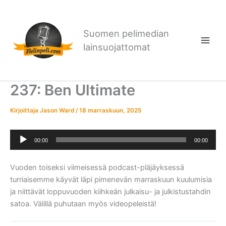
Siirry
sisältöön
Suomen pelimedian
lainsuojattomat
237: Ben Ultimate
Kirjoittaja
Jason Ward
/
18 marraskuun, 2025
Äänitoistin
00:00
00:00
Vuoden toiseksi viimeisessä podcast-pläjäyksessä
turriaisemme käyvät läpi pimenevän marraskuun kuulumisia
ja niittävät loppuvuoden kiihkeän julkaisu- ja julkistustahdin
satoa. Välillä puhutaan myös videopeleistä!