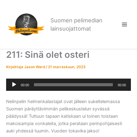
Siirry
sisältöön
Suomen pelimedian
lainsuojattomat
211: Sinä olet osteri
Kirjoittaja
Jason Ward
/
21 marraskuun, 2023
Äänitoistin
00:00
00:00
Nelinpelin helmenkalastajat ovat jälleen sukeltelemassa
Suomen päräyttävimmän pelikeskustelun syvässä
päädyssä! Tuttuun tapaan katiskaan ui toinen toistaan
makoisampia vonkaleita, jotka perataan perinpohjaisesti
auki yhdessä tuumin. Vuoden tokavika jakso!