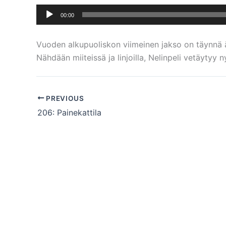
Äänitoistin
00:00
Vuoden alkupuoliskon viimeinen jakso on täynnä ää
Nähdään miiteissä ja linjoilla, Nelinpeli vetäytyy n
PREVIOUS
206: Painekattila