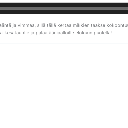
ntä ja vimmaa, sillä tällä kertaa mikkien taakse kokoontuu
yt kesätauolle ja palaa ääniaalloille elokuun puolella!