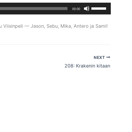
Nuolinäppäimillä
00:00
ylös
ja
 Viisinpeli — Jason, Sebu, Mika, Antero ja Sami!
alas
säädät
äänenvoimakkuutta
suuremmaksi
NEXT
ja
208: Krakenin kitaan
pienemmäksi.