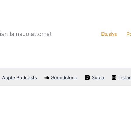
an lainsuojattomat
Etusivu
P
Apple Podcasts
Soundcloud
Supla
Insta