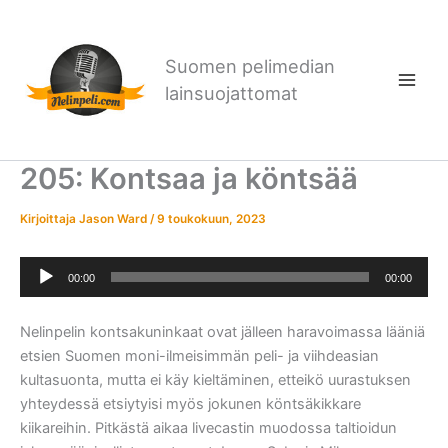
Siirry
sisältöön
Suomen pelimedian
lainsuojattomat
205: Kontsaa ja köntsää
Kirjoittaja
Jason Ward
/
9 toukokuun, 2023
Äänitoistin
00:00
00:00
Nelinpelin kontsakuninkaat ovat jälleen haravoimassa lääniä
etsien Suomen moni-ilmeisimmän peli- ja viihdeasian
kultasuonta, mutta ei käy kieltäminen, etteikö uurastuksen
yhteydessä etsiytyisi myös jokunen köntsäkikkare
kiikareihin. Pitkästä aikaa livecastin muodossa taltioidun