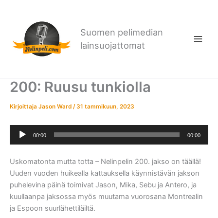
Siirry
sisältöön
Suomen pelimedian
lainsuojattomat
200: Ruusu tunkiolla
Kirjoittaja
Jason Ward
/
31 tammikuun, 2023
Äänitoistin
00:00
00:00
Uskomatonta mutta totta – Nelinpelin 200. jakso on täällä!
Uuden vuoden huikealla kattauksella käynnistävän jakson
puhelevina päinä toimivat Jason, Mika, Sebu ja Antero, ja
kuullaanpa jaksossa myös muutama vuorosana Montrealin
ja Espoon suurlähettiläiltä.