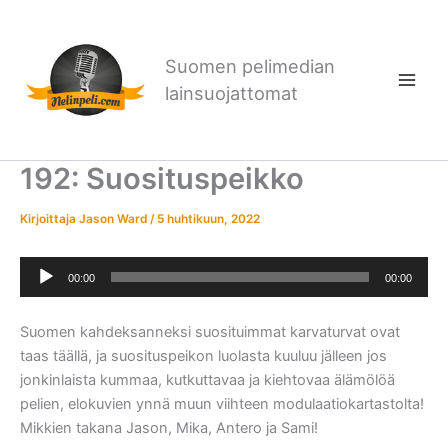
Siirry
sisältöön
Suomen pelimedian
lainsuojattomat
192: Suosituspeikko
Kirjoittaja
Jason Ward
/
5 huhtikuun, 2022
Äänitoistin
00:00
00:00
Suomen kahdeksanneksi suosituimmat karvaturvat ovat
taas täällä, ja suosituspeikon luolasta kuuluu jälleen jos
jonkinlaista kummaa, kutkuttavaa ja kiehtovaa älämölöä
pelien, elokuvien ynnä muun viihteen modulaatiokartastolta!
Mikkien takana Jason, Mika, Antero ja Sami!