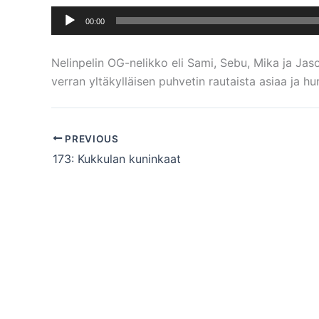
Äänitoistin
00:00
Nelinpelin OG-nelikko eli Sami, Sebu, Mika ja Jas
verran yltäkylläisen puhvetin rautaista asiaa ja 
PREVIOUS
173: Kukkulan kuninkaat