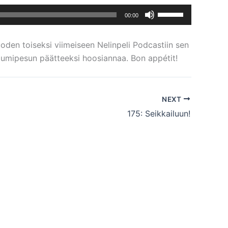
Nuolinäppäimillä
00:00
ylös
ja
uoden toiseksi viimeiseen Nelinpeli Podcastiin sen
alas
n lumipesun päätteeksi hoosiannaa. Bon appétit!
säädät
äänenvoimakkuutta
suuremmaksi
NEXT
ja
175: Seikkailuun!
pienemmäksi.