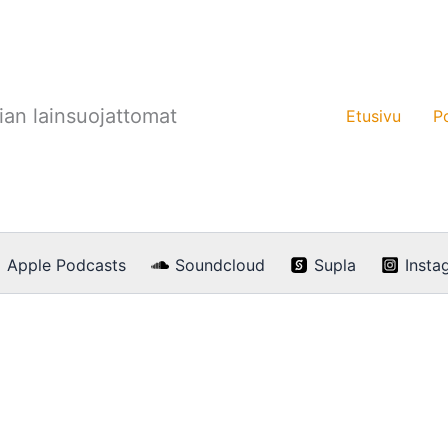
an lainsuojattomat
Etusivu
P
Apple Podcasts
Soundcloud
Supla
Insta