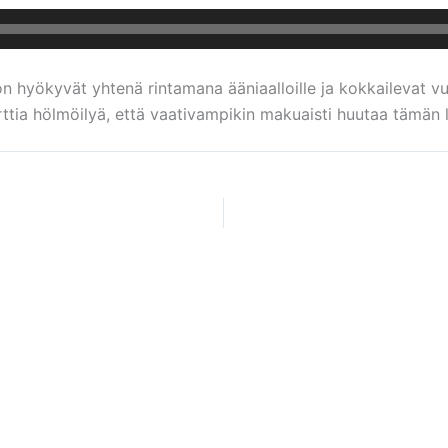
on hyökyvät yhtenä rintamana ääniaalloille ja kokkailevat v
hurttia hölmöilyä, että vaativampikin makuaisti huutaa tämä