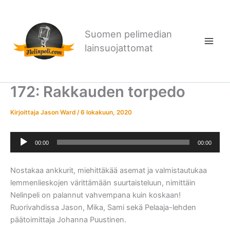
Siirry
sisältöön
Suomen pelimedian
lainsuojattomat
172: Rakkauden torpedo
Kirjoittaja
Jason Ward
/
6 lokakuun, 2020
Äänitoistin
00:00
00:00
Nostakaa ankkurit, miehittäkää asemat ja valmistautukaa
lemmenlieskojen värittämään suurtaisteluun, nimittäin
Nelinpeli on palannut vahvempana kuin koskaan!
Ruorivahdissa Jason, Mika, Sami sekä Pelaaja-lehden
päätoimittaja Johanna Puustinen.