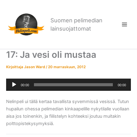
Siirry
sisältöön
Suomen pelimedian
lainsuojattomat
17: Ja vesi oli mustaa
Kirjoittaja
Jason Ward
/
20 marraskuun, 2012
Äänitoistin
00:00
00:00
Nelinpeli ui tällä kertaa tavallista syvemmissä vesissä. Tutun
hupailun ohessa pelimedian kinkaapelille nykytilalle vuollaan
aisa jos toinenkin, ja fiilistelyn kohteeksi joutuu muitakin
polttopistekysymyksiä.