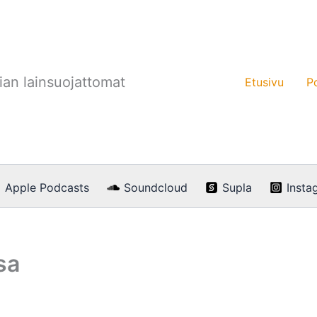
an lainsuojattomat
Etusivu
P
Apple Podcasts
Soundcloud
Supla
Insta
sa