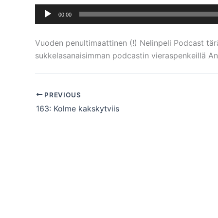
Äänitoistin
00:00
Vuoden penultimaattinen (!) Nelinpeli Podcast tä
sukkelasanaisimman podcastin vieraspenkeillä An
PREVIOUS
163: Kolme kakskytviis