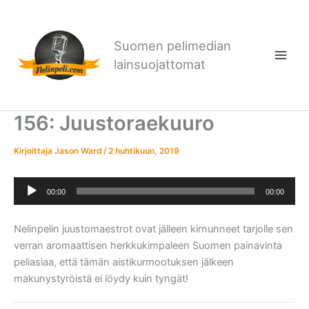
Siirry
sisältöön
Suomen pelimedian
lainsuojattomat
156: Juustoraekuuro
Kirjoittaja
Jason Ward
/
2 huhtikuun, 2019
Äänitoistin
00:00
00:00
Nelinpelin juustomaestrot ovat jälleen kirnunneet tarjolle sen
verran aromaattisen herkkukimpaleen Suomen painavinta
peliasiaa, että tämän aistikurmootuksen jälkeen
makunystyröistä ei löydy kuin tyngät!