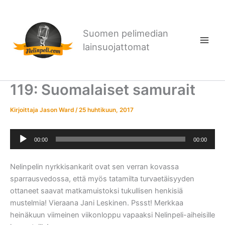
Siirry
sisältöön
Suomen pelimedian
lainsuojattomat
119: Suomalaiset samurait
Kirjoittaja
Jason Ward
/
25 huhtikuun, 2017
Äänitoistin
00:00
00:00
Nelinpelin nyrkkisankarit ovat sen verran kovassa
sparrausvedossa, että myös tatamilta turvaetäisyyden
ottaneet saavat matkamuistoksi tukullisen henkisiä
mustelmia! Vieraana Jani Leskinen. Pssst! Merkkaa
heinäkuun viimeinen viikonloppu vapaaksi Nelinpeli-aiheisille