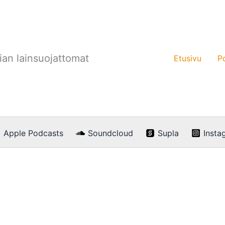
an lainsuojattomat
Etusivu
P
Apple Podcasts
Soundcloud
Supla
Insta