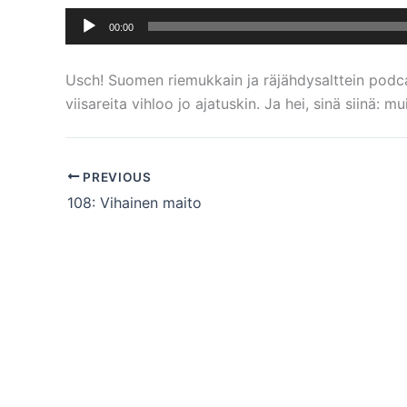
Äänitoistin
00:00
Usch! Suomen riemukkain ja räjähdysalttein podcast
viisareita vihloo jo ajatuskin. Ja hei, sinä siinä: 
PREVIOUS
108: Vihainen maito