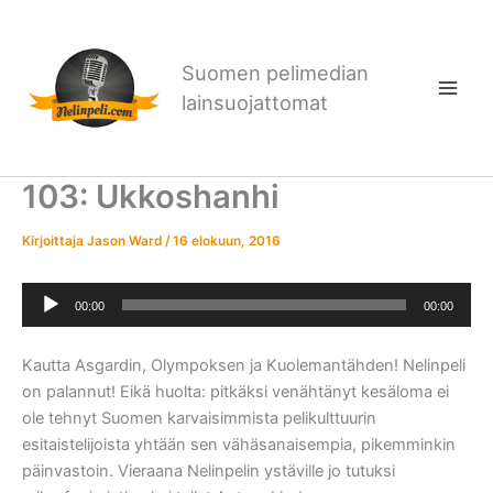
Siirry
sisältöön
Suomen pelimedian
lainsuojattomat
103: Ukkoshanhi
Kirjoittaja
Jason Ward
/
16 elokuun, 2016
Äänitoistin
00:00
00:00
Kautta Asgardin, Olympoksen ja Kuolemantähden! Nelinpeli
on palannut! Eikä huolta: pitkäksi venähtänyt kesäloma ei
ole tehnyt Suomen karvaisimmista pelikulttuurin
esitaistelijoista yhtään sen vähäsanaisempia, pikemminkin
päinvastoin. Vieraana Nelinpelin ystäville jo tutuksi